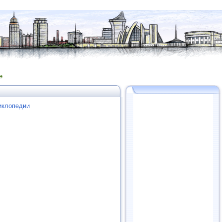
е
иклопедии