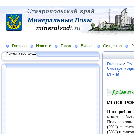
Главная
Новости
Город
Бизнес
Общество
Р
Поиск на портале...
Главная
>
Общ
Словарь моды
И - Й
Добавить
ИГЛОПРО
Иглопробивн
может быть
Полушерстяной
(90%) и виск
(50%) и синте