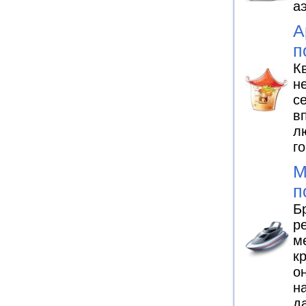
а
А
п
К
н
с
в
л
г
М
п
Б
р
м
к
о
н
д