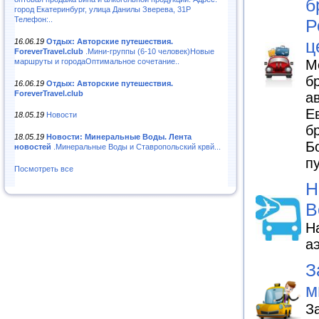
б
город Екатеринбург, улица Данилы Зверева, 31Р
Телефон:..
Р
ц
16.06.19
Отдых: Авторские путешествия.
ForeverTravel.club
.Мини-группы (6-10 человек)Новые
маршруты и городаОптимальное сочетание..
М
б
16.06.19
Отдых: Авторские путешествия.
ForeverTravel.club
а
Е
18.05.19
Новости
б
18.05.19
Новости: Минеральные Воды. Лента
Б
новостей
.Минеральные Воды и Ставропольский крвй...
п
Посмотреть все
Н
В
Н
а
З
м
З