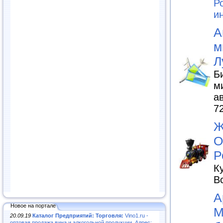
Р
и
А
м
Л
Б
м
а
7
Ж
О
Р
К
В
А
Новое на портале
М
20.09.19
Каталог Предприятий: Торговля:
Vino1.ru -
оптовая продажа вина и алкогольной продукции. Адрес: