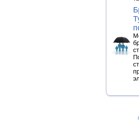
Б
Т
п
М
б
с
П
с
п
э