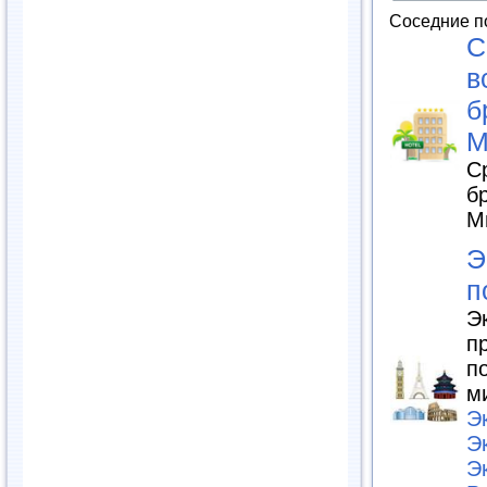
Соседние п
С
в
б
М
С
б
М
Э
п
Э
п
п
м
Э
Э
Э