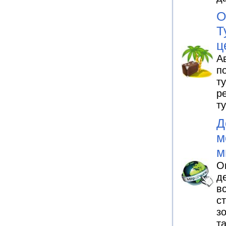
О
Т
ц
А
п
т
р
т
Д
м
м
О
д
в
с
з
т