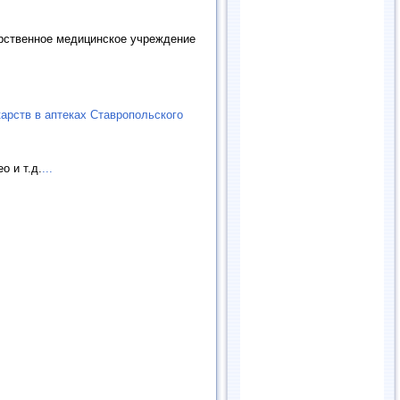
арственное медицинское учреждение
арств в аптеках Ставропольского
о и т.д.
...