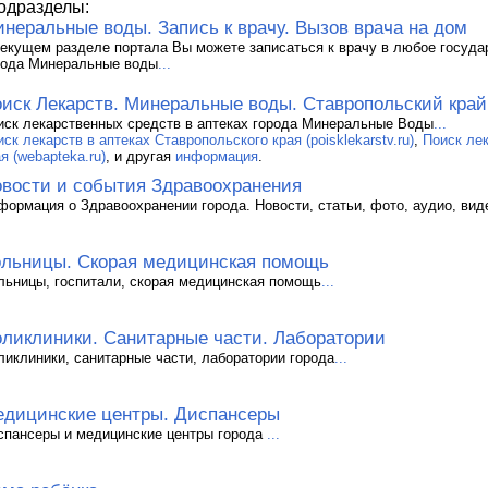
одразделы:
неральные воды. Запись к врачу. Вызов врача на дом
текущем разделе портала Вы можете записаться к врачу в любое госуд
рода Минеральные воды
...
иск Лекарств. Минеральные воды. Ставропольский край
иск лекарственных средств в аптеках города Минеральные Воды
...
ск лекарств в аптеках Ставропольского края (poisklekarstv.ru)
,
Поиск лек
я (webapteka.ru)
, и другая
информация
.
вости и события Здравоохранения
формация о Здравоохранении города. Новости, статьи, фото, аудио, виде
льницы. Скорая медицинская помощь
льницы, госпитали, скорая медицинская помощь
...
ликлиники. Санитарные части. Лаборатории
ликлиники, санитарные части, лаборатории города
...
дицинские центры. Диспансеры
спансеры и медицинские центры города
...