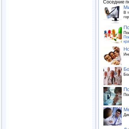
Соседние п
Ми
В 
го
По
По
Пои
кра
Но
Ин
Бо
Бо
По
По
Ме
Ди