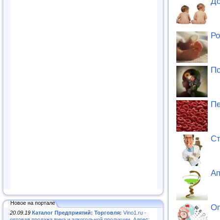
До
Ро
Пс
Пе
Ст
Ап
Новое на портале
Оп
20.09.19
Каталог Предприятий: Торговля:
Vino1.ru -
оптовая продажа вина и алкогольной продукции. Адрес: