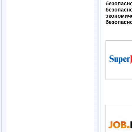
безопас
безопасн
эконом
безопасн