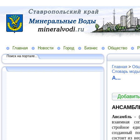
Главная
Новости
Город
Бизнес
Общество
Р
Поиск на портале...
Главная
>
Общ
Словарь моды
А...
Добавить
АНСАМБЛ
Ансамбль
- 
взаимная сог
стройное ед
созданный п
состоит из не