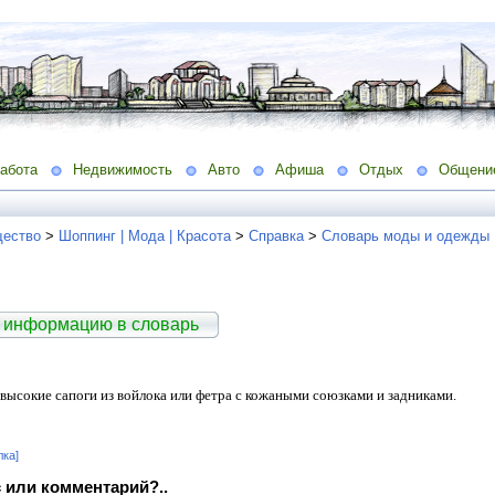
абота
Недвижимость
Авто
Афиша
Отдых
Общени
ество
>
Шоппинг | Мода | Красота
>
Справка
>
Словарь моды и одежды
 информацию в словарь
 высокие сапоги из войлока или фетра с кожаными союзками и задниками.
лка]
 или комментарий?..