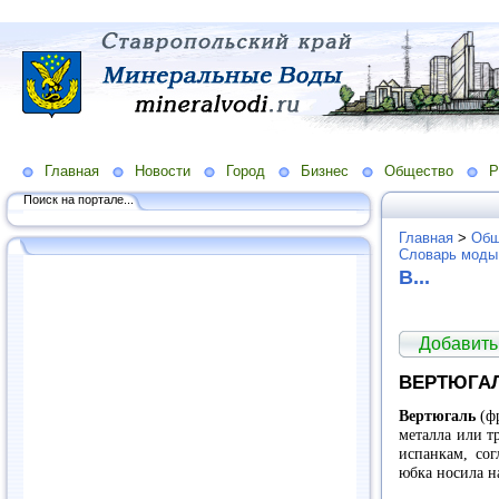
Главная
Новости
Город
Бизнес
Общество
Р
Поиск на портале...
Главная
>
Общ
Словарь моды
В...
Добавить
ВЕРТЮГА
Вертюгаль
(фр
металла или тр
испанкам, сог
юбка носила н