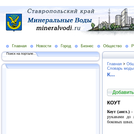
Главная
Новости
Город
Бизнес
Общество
Р
Поиск на портале...
Главная
>
Общ
Словарь моды
К...
Добавить
КОУТ
Коут (англ.)
- 
рукавами до 
боковых швах.