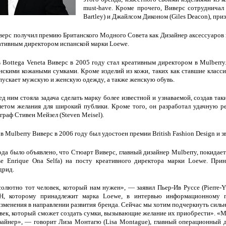
must-have. Кроме прочего, Виверс сотрудничал
Bartley) и Джайлсом Диконом (Giles Deacon), пр
верс получил премию Британского Модного Совета как Дизайнер аксессуаров г
ативным директором испанской марки Loewe.
 Bottega Veneta Виверс в 2005 году стал креативным директором в Mulberry.
скими кожаными сумками. Кроме изделий из кожи, таких как ставшие класси
пускает мужскую и женскую одежду, а также женскую обувь.
ед ним стояла задача сделать марку более известной и узнаваемой, создав так
метом желания для широкий публики. Кроме того, он разработал удачную 
граф Стивен Мейзел (Steven Meisel).
в Mulberry Виверс в 2006 году был удостоен премии British Fashion Design и 
ода было объявлено, что Стюарт Виверс, главный дизайнер Mulberry, покидае
se Enrique Ona Selfa) на посту креативного директора марки Loewe. При
дрид.
лютно тот человек, который нам нужен», — заявил Пьер-Ив Руссе (Pierre-Y
H, которому принадлежит марка Loewe, в интервью информационному
зменения в направлении развития бренда. Сейчас мы хотим подчеркнуть сильн
век, который сможет создать сумки, вызывающие желание их приобрести». «М
айнер», — говорит Лиза Монтагю (Lisa Montague), главный операционный д