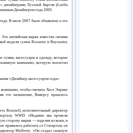
 с дизайнерами Луэллой Бартли (Luella
изнанным Дизайнером года 2005.
ода. В июле 2007 было объявлено о его
 Эта английская марка известна своими
кой модели сумок Roxanne и Bayswater,
ие сумки, аксессуары и одежду, которые
рекламную кампанию, которую воплотил
звания «Дизайнер аксессуаров года».
т компанию, чтобы сменить Хосе Энрике
няв это назначение, Виверсу пришлось
ves Roussel), исполнительный директор
 порталу WWD. «Недавно мы провели
ую сторону марки — изделия из кожи, и
не нравилось работать со Стюартом, он
иректор Mulberry. «Он создал сильную