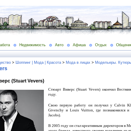
абота
Недвижимость
Авто
Афиша
Отдых
Общени
ество
>
Шоппинг | Мода | Красота
>
Мода в лицах
>
Модельеры. Кутюрь
ers
ерс (Stuart Vevers)
Стюарт Виверс (Stuart Vevers) окончил Вестми
году.
Свою первую работу он получил у Calvin Klei
Givenchy и Louis Vuitton, где познакомился 
Jacobs).
В 2005 году он стал креативным директором в Mu
этого бренда, известного своими изделиями из 