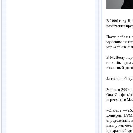
В 2006 году Ви
назначении кре
После работы в
мужскими и жен
марка также вы
В Mulberry пер
стали бы пред
известный фото
За свою работу 
26 июля 2007 г
Она Селфа (Jo
переехать в Ма
«Стюарт — абсо
концерна LVM
определенные и
нам нужен чело
прекрасный диз