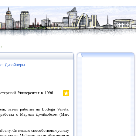
е
е. Дизайнеры
нстерский Университет в 1996
n, затем работал на Bottega Veneta,
и работал с Марком Джейкобсом (Marc
lberry. Он немало способствовал успеху
кожи: сумки Mulberry стали абсолютным