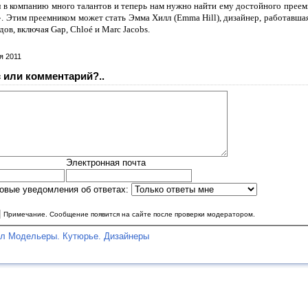
л в компанию много талантов и теперь нам нужно найти ему достойного преем
. Этим преемником может стать Эмма Хилл (Emma Hill), дизайнер, работавшая
ов, включая Gap, Chloé и Marc Jacobs.
я 2011
 или комментарий?..
Электронная почта
овые уведомления об ответах:
|
Примечание. Сообщение появится на сайте после проверки модератором.
ел Модельеры. Кутюрье. Дизайнеры