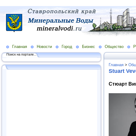
Главная
Новости
Город
Бизнес
Общество
Р
Поиск на портале...
Главная
>
Общ
Stuart Vev
Стюарт Вив